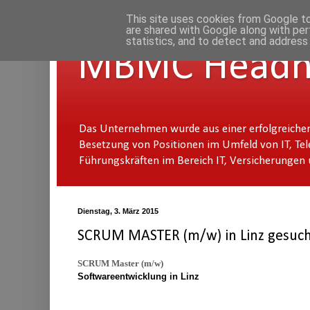
This site uses cookies from Google to 
are shared with Google along with per
statistics, and to detect and address
MBMC Headhun
Das Unternehmen wurde aus einer erfolgreichen
Besetzung von Positionen im Umfeld von IT, Tel
Führungskräften im Bereich IT, Versicherungen
Dienstag, 3. März 2015
SCRUM MASTER (m/w) in Linz gesuch
SCRUM Master (m/w)
Softwareentwicklung in Linz