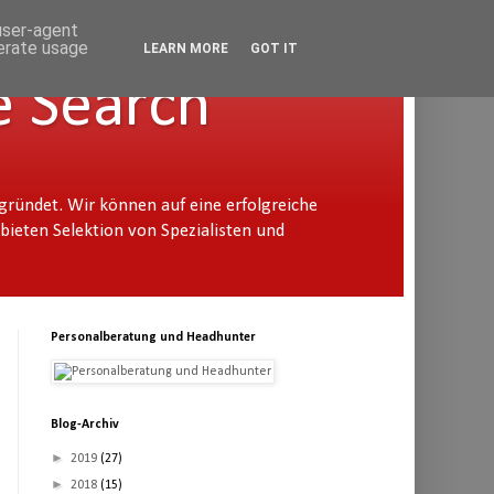
 user-agent
nerate usage
LEARN MORE
GOT IT
 Search
ründet. Wir können auf eine erfolgreiche
ieten Selektion von Spezialisten und
Personalberatung und Headhunter
Blog-Archiv
►
2019
(27)
►
2018
(15)